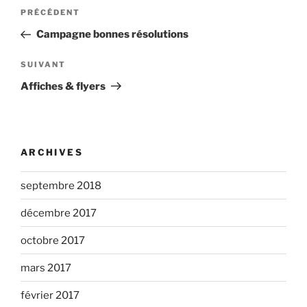
Navigation
Article
PRÉCÉDENT
de
précédent
Campagne bonnes résolutions
l’article
Article
SUIVANT
suivant
Affiches & flyers
ARCHIVES
septembre 2018
décembre 2017
octobre 2017
mars 2017
février 2017