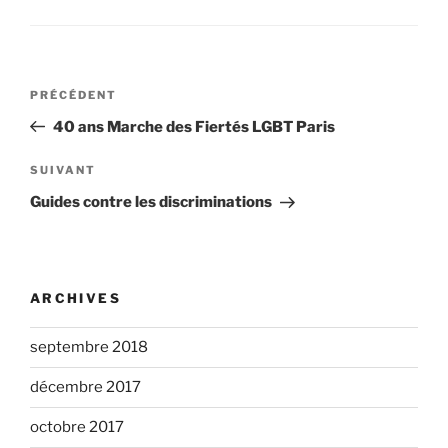
Navigation
Article
PRÉCÉDENT
de
précédent
40 ans Marche des Fiertés LGBT Paris
l’article
Article
SUIVANT
suivant
Guides contre les discriminations
ARCHIVES
septembre 2018
décembre 2017
octobre 2017