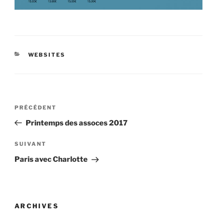
CATÉGORIES
WEBSITES
Navigation
Article
PRÉCÉDENT
de
précédent
Printemps des assoces 2017
l’article
Article
SUIVANT
suivant
Paris avec Charlotte
ARCHIVES